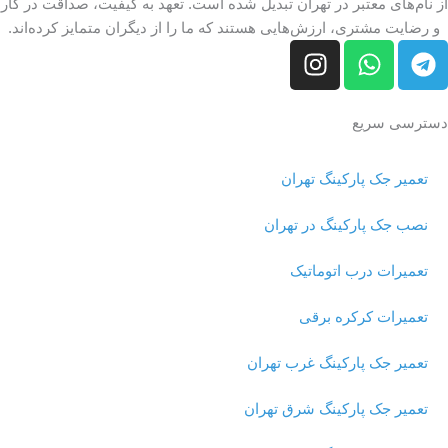
از نام‌های معتبر در تهران تبدیل شده است. تعهد به کیفیت، صداقت در کار
و رضایت مشتری، ارزش‌هایی هستند که ما را از دیگران متمایز کرده‌اند.
I
W
T
n
h
e
s
a
l
t
t
e
دسترسی سریع
a
s
g
g
a
r
تعمیر جک پارکینگ تهران
r
p
a
a
p
m
نصب جک پارکینگ در تهران
m
تعمیرات درب اتوماتیک
تعمیرات کرکره برقی
تعمیر جک پارکینگ غرب تهران
تعمیر جک پارکینگ شرق تهران